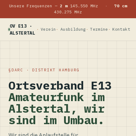
Unsere Frequenzen —
2 m
145.550 MHz
·
70 cm
430.275 MHz
OV E13 ·
Verein
Ausbildung
Termine
Kontakt
ALSTERTAL
DARC · DISTRIKT HAMBURG
Ortsverband E13
Amateurfunk im
Alstertal, wir
sind im Umbau.
Wir sind die Anlaufstelle für