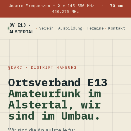
Unsere Frequenzen —
2 m
145.550 MHz
·
70 cm
430.275 MHz
OV E13 ·
Verein
Ausbildung
Termine
Kontakt
ALSTERTAL
DARC · DISTRIKT HAMBURG
Ortsverband E13
Amateurfunk im
Alstertal, wir
sind im Umbau.
Wir sind die Anlaufstelle für