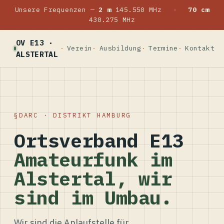
Unsere Frequenzen —
2 m
145.550 MHz
·
70 cm
430.275 MHz
OV E13 ·
Verein
Ausbildung
Termine
Kontakt
ALSTERTAL
DARC · DISTRIKT HAMBURG
Ortsverband E13
Amateurfunk im
Alstertal, wir
sind im Umbau.
Wir sind die Anlaufstelle für