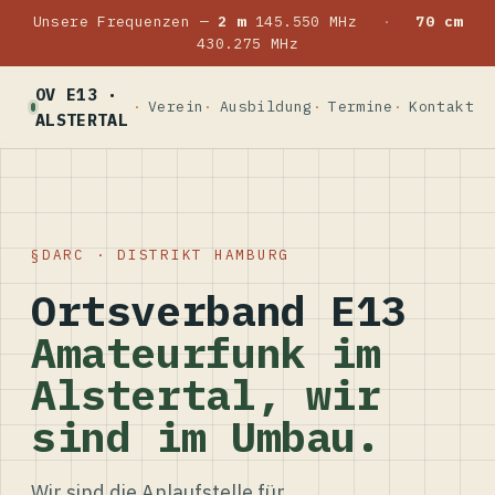
Unsere Frequenzen —
2 m
145.550 MHz
·
70 cm
430.275 MHz
OV E13 ·
Verein
Ausbildung
Termine
Kontakt
ALSTERTAL
DARC · DISTRIKT HAMBURG
Ortsverband E13
Amateurfunk im
Alstertal, wir
sind im Umbau.
Wir sind die Anlaufstelle für