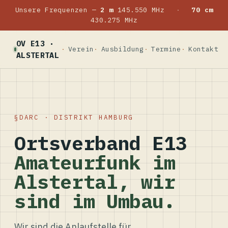
Unsere Frequenzen —
2 m
145.550 MHz
·
70 cm
430.275 MHz
OV E13 ·
Verein
Ausbildung
Termine
Kontakt
ALSTERTAL
DARC · DISTRIKT HAMBURG
Ortsverband E13
Amateurfunk im
Alstertal, wir
sind im Umbau.
Wir sind die Anlaufstelle für