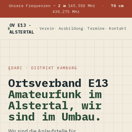
Unsere Frequenzen —
2 m
145.550 MHz
·
70 cm
430.275 MHz
OV E13 ·
Verein
Ausbildung
Termine
Kontakt
ALSTERTAL
DARC · DISTRIKT HAMBURG
Ortsverband E13
Amateurfunk im
Alstertal, wir
sind im Umbau.
Wir sind die Anlaufstelle für