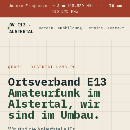
Unsere Frequenzen —
2 m
145.550 MHz
·
70 cm
430.275 MHz
OV E13 ·
Verein
Ausbildung
Termine
Kontakt
ALSTERTAL
DARC · DISTRIKT HAMBURG
Ortsverband E13
Amateurfunk im
Alstertal, wir
sind im Umbau.
Wir sind die Anlaufstelle für