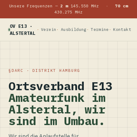
Unsere Frequenzen —
2 m
145.550 MHz
·
70 cm
430.275 MHz
OV E13 ·
Verein
Ausbildung
Termine
Kontakt
ALSTERTAL
DARC · DISTRIKT HAMBURG
Ortsverband E13
Amateurfunk im
Alstertal, wir
sind im Umbau.
Wir sind die Anlaufstelle für