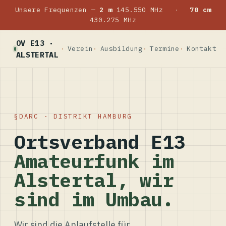
Unsere Frequenzen —
2 m
145.550 MHz
·
70 cm
430.275 MHz
OV E13 ·
Verein
Ausbildung
Termine
Kontakt
ALSTERTAL
DARC · DISTRIKT HAMBURG
Ortsverband E13
Amateurfunk im
Alstertal, wir
sind im Umbau.
Wir sind die Anlaufstelle für