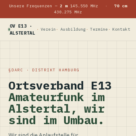
Unsere Frequenzen —
2 m
145.550 MHz
·
70 cm
430.275 MHz
OV E13 ·
Verein
Ausbildung
Termine
Kontakt
ALSTERTAL
DARC · DISTRIKT HAMBURG
Ortsverband E13
Amateurfunk im
Alstertal, wir
sind im Umbau.
Wir sind die Anlaufstelle für