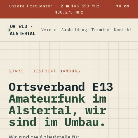
Unsere Frequenzen —
2 m
145.550 MHz
·
70 cm
430.275 MHz
OV E13 ·
Verein
Ausbildung
Termine
Kontakt
ALSTERTAL
DARC · DISTRIKT HAMBURG
Ortsverband E13
Amateurfunk im
Alstertal, wir
sind im Umbau.
Wir sind die Anlaufstelle für