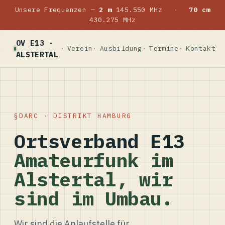
Unsere Frequenzen —
2 m
145.550 MHz
·
70 cm
430.275 MHz
OV E13 ·
Verein
Ausbildung
Termine
Kontakt
ALSTERTAL
DARC · DISTRIKT HAMBURG
Ortsverband E13
Amateurfunk im
Alstertal, wir
sind im Umbau.
Wir sind die Anlaufstelle für