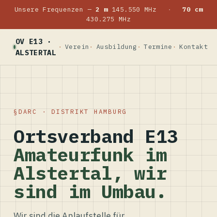
Unsere Frequenzen —
2 m
145.550 MHz
·
70 cm
430.275 MHz
OV E13 ·
Verein
Ausbildung
Termine
Kontakt
ALSTERTAL
DARC · DISTRIKT HAMBURG
Ortsverband E13
Amateurfunk im
Alstertal, wir
sind im Umbau.
Wir sind die Anlaufstelle für