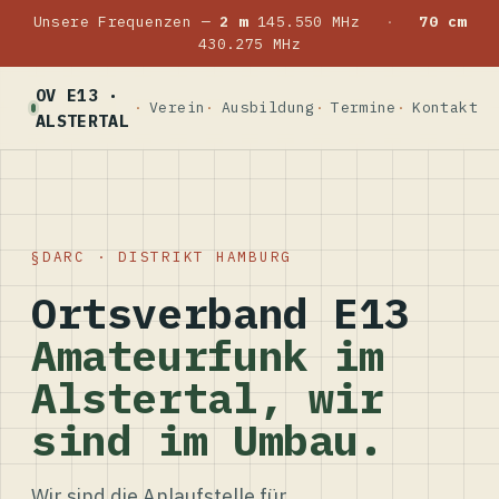
Unsere Frequenzen —
2 m
145.550 MHz
·
70 cm
430.275 MHz
OV E13 ·
Verein
Ausbildung
Termine
Kontakt
ALSTERTAL
DARC · DISTRIKT HAMBURG
Ortsverband E13
Amateurfunk im
Alstertal, wir
sind im Umbau.
Wir sind die Anlaufstelle für