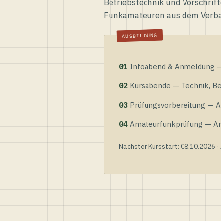
Betriebstechnik und Vorschrift
Funkamateuren aus dem Verb
01
Infoabend & Anmeldung — 
02
Kursabende — Technik, Bet
03
Prüfungsvorbereitung — Al
04
Amateurfunkprüfung — Anme
Nächster Kursstart: 08.10.2026 ·