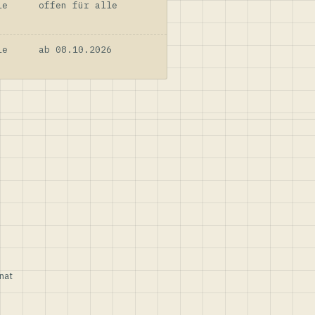
le
offen für alle
le
ab 08.10.2026
nat