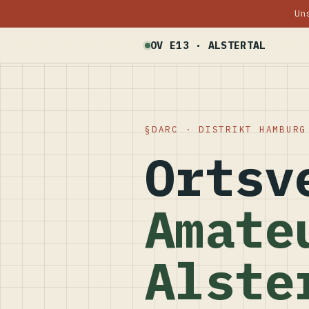
Un
OV E13 · ALSTERTAL
DARC · DISTRIKT HAMBURG
Ortsv
Amate
Alste