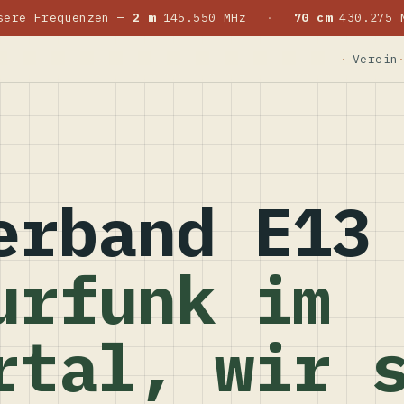
sere Frequenzen —
2 m
145.550 MHz
·
70 cm
430.275 
Verein
erband E13
urfunk im
rtal, wir 