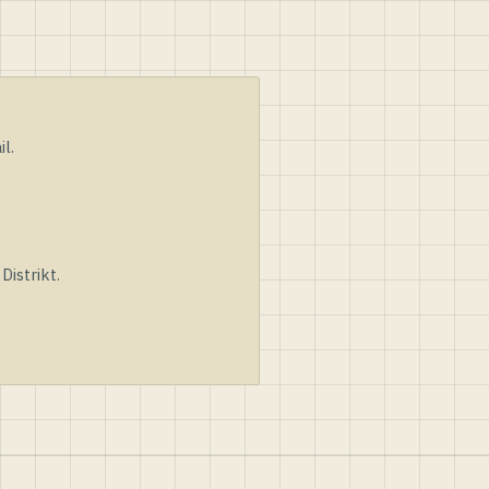
l.
istrikt.