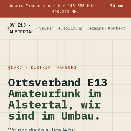
Unsere Frequenzen —
2 m
145.550 MHz
·
70 cm
430.275 MHz
OV E13 ·
Verein
Ausbildung
Termine
Kontakt
ALSTERTAL
DARC · DISTRIKT HAMBURG
Ortsverband E13
Amateurfunk im
Alstertal, wir
sind im Umbau.
Wir sind die Anlaufstelle für