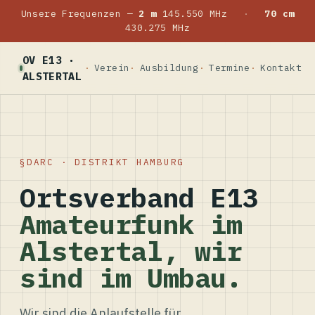
Unsere Frequenzen —
2 m
145.550 MHz
·
70 cm
430.275 MHz
OV E13 ·
Verein
Ausbildung
Termine
Kontakt
ALSTERTAL
DARC · DISTRIKT HAMBURG
Ortsverband E13
Amateurfunk im
Alstertal, wir
sind im Umbau.
Wir sind die Anlaufstelle für