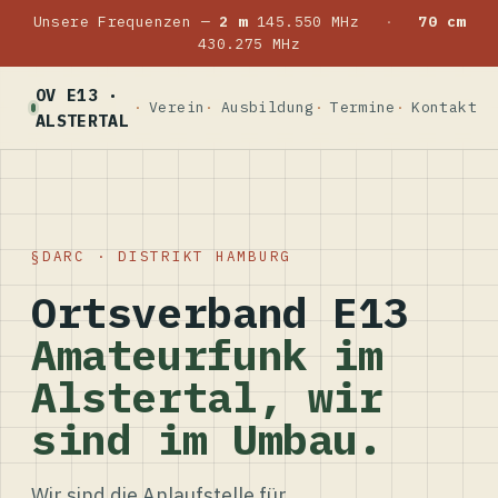
Unsere Frequenzen —
2 m
145.550 MHz
·
70 cm
430.275 MHz
OV E13 ·
Verein
Ausbildung
Termine
Kontakt
ALSTERTAL
DARC · DISTRIKT HAMBURG
Ortsverband E13
Amateurfunk im
Alstertal, wir
sind im Umbau.
Wir sind die Anlaufstelle für