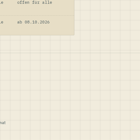
le
offen für alle
le
ab 08.10.2026
nat