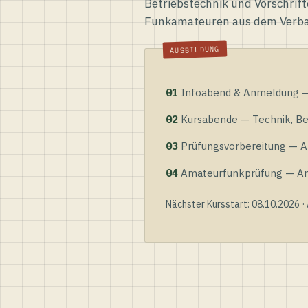
Betriebstechnik und Vorschrift
Funkamateuren aus dem Verb
01
Infoabend & Anmeldung — 
02
Kursabende — Technik, Bet
03
Prüfungsvorbereitung — Al
04
Amateurfunkprüfung — Anme
Nächster Kursstart: 08.10.2026 ·