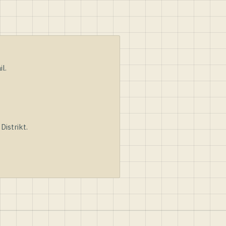
l.
istrikt.