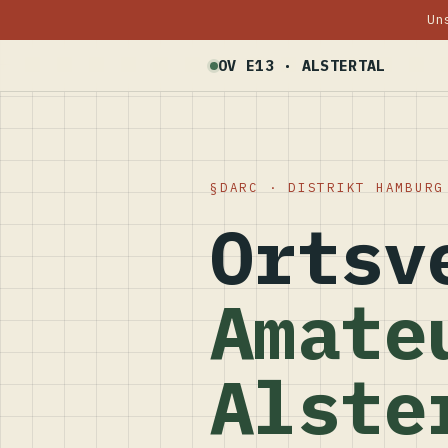
Un
OV E13 · ALSTERTAL
DARC · DISTRIKT HAMBURG
Ortsv
Amate
Alste