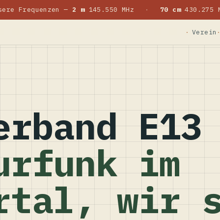
sere Frequenzen —
2 m
145.550 MHz
·
70 cm
430.275 
Verein
erband E13
urfunk im
rtal, wir 