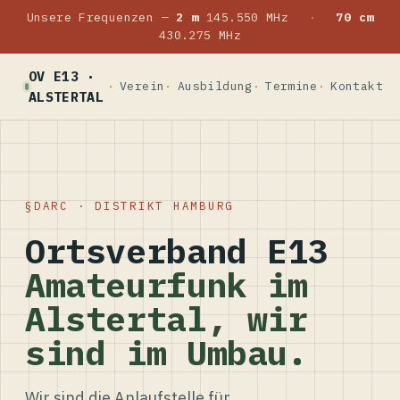
Unsere Frequenzen —
2 m
145.550 MHz
·
70 cm
430.275 MHz
OV E13 ·
Verein
Ausbildung
Termine
Kontakt
ALSTERTAL
DARC · DISTRIKT HAMBURG
Ortsverband E13
Amateurfunk im
Alstertal, wir
sind im Umbau.
Wir sind die Anlaufstelle für