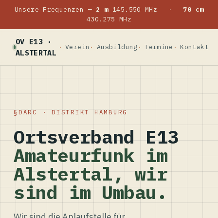
Unsere Frequenzen —
2 m
145.550 MHz
·
70 cm
430.275 MHz
OV E13 ·
Verein
Ausbildung
Termine
Kontakt
ALSTERTAL
DARC · DISTRIKT HAMBURG
Ortsverband E13
Amateurfunk im
Alstertal, wir
sind im Umbau.
Wir sind die Anlaufstelle für