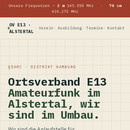
Unsere Frequenzen —
2 m
145.550 MHz
·
70 cm
430.275 MHz
OV E13 ·
Verein
Ausbildung
Termine
Kontakt
ALSTERTAL
DARC · DISTRIKT HAMBURG
Ortsverband E13
Amateurfunk im
Alstertal, wir
sind im Umbau.
Wir sind die Anlaufstelle für