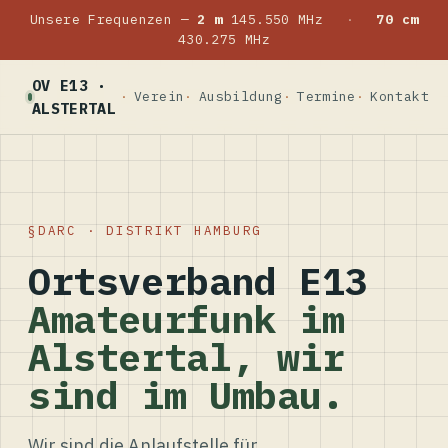
Unsere Frequenzen —
2 m
145.550 MHz
·
70 cm
430.275 MHz
OV E13 ·
Verein
Ausbildung
Termine
Kontakt
ALSTERTAL
DARC · DISTRIKT HAMBURG
Ortsverband E13
Amateurfunk im
Alstertal, wir
sind im Umbau.
Wir sind die Anlaufstelle für