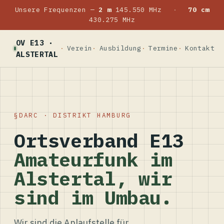
Unsere Frequenzen —
2 m
145.550 MHz
·
70 cm
430.275 MHz
OV E13 ·
Verein
Ausbildung
Termine
Kontakt
ALSTERTAL
DARC · DISTRIKT HAMBURG
Ortsverband E13
Amateurfunk im
Alstertal, wir
sind im Umbau.
Wir sind die Anlaufstelle für