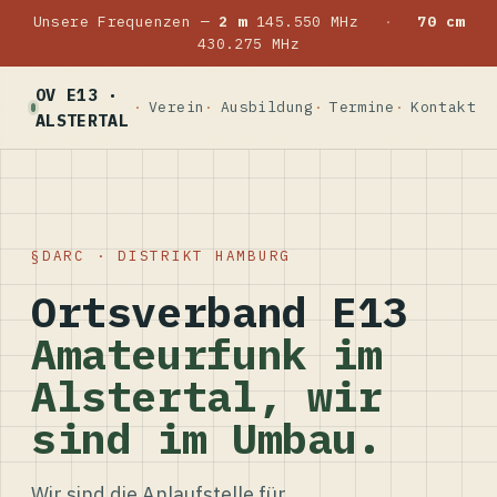
Unsere Frequenzen —
2 m
145.550 MHz
·
70 cm
430.275 MHz
OV E13 ·
Verein
Ausbildung
Termine
Kontakt
ALSTERTAL
DARC · DISTRIKT HAMBURG
Ortsverband E13
Amateurfunk im
Alstertal, wir
sind im Umbau.
Wir sind die Anlaufstelle für