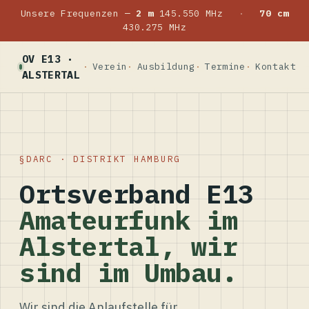
Unsere Frequenzen —
2 m
145.550 MHz
·
70 cm
430.275 MHz
OV E13 ·
Verein
Ausbildung
Termine
Kontakt
ALSTERTAL
DARC · DISTRIKT HAMBURG
Ortsverband E13
Amateurfunk im
Alstertal, wir
sind im Umbau.
Wir sind die Anlaufstelle für