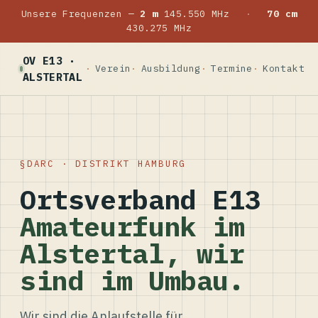
Unsere Frequenzen —
2 m
145.550 MHz
·
70 cm
430.275 MHz
OV E13 ·
Verein
Ausbildung
Termine
Kontakt
ALSTERTAL
DARC · DISTRIKT HAMBURG
Ortsverband E13
Amateurfunk im
Alstertal, wir
sind im Umbau.
Wir sind die Anlaufstelle für