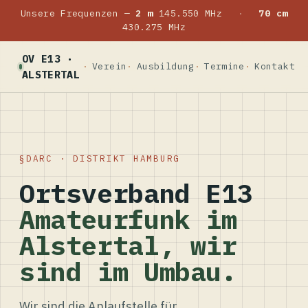
Unsere Frequenzen —
2 m
145.550 MHz
·
70 cm
430.275 MHz
OV E13 ·
Verein
Ausbildung
Termine
Kontakt
ALSTERTAL
DARC · DISTRIKT HAMBURG
Ortsverband E13
Amateurfunk im
Alstertal, wir
sind im Umbau.
Wir sind die Anlaufstelle für