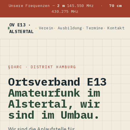
Unsere Frequenzen —
2 m
145.550 MHz
·
70 cm
430.275 MHz
OV E13 ·
Verein
Ausbildung
Termine
Kontakt
ALSTERTAL
DARC · DISTRIKT HAMBURG
Ortsverband E13
Amateurfunk im
Alstertal, wir
sind im Umbau.
Wir sind die Anlaufstelle für