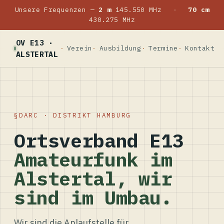
Unsere Frequenzen —
2 m
145.550 MHz
·
70 cm
430.275 MHz
OV E13 ·
Verein
Ausbildung
Termine
Kontakt
ALSTERTAL
DARC · DISTRIKT HAMBURG
Ortsverband E13
Amateurfunk im
Alstertal, wir
sind im Umbau.
Wir sind die Anlaufstelle für