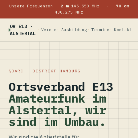
Unsere Frequenzen —
2 m
145.550 MHz
·
70 cm
430.275 MHz
OV E13 ·
Verein
Ausbildung
Termine
Kontakt
ALSTERTAL
DARC · DISTRIKT HAMBURG
Ortsverband E13
Amateurfunk im
Alstertal, wir
sind im Umbau.
Wir sind die Anlaufstelle für