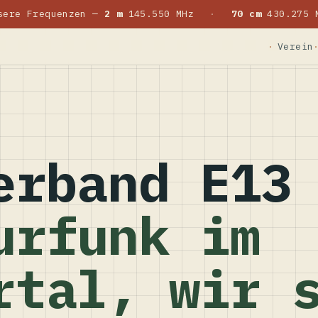
sere Frequenzen —
2 m
145.550 MHz
·
70 cm
430.275 
Verein
erband E13
urfunk im
rtal, wir 