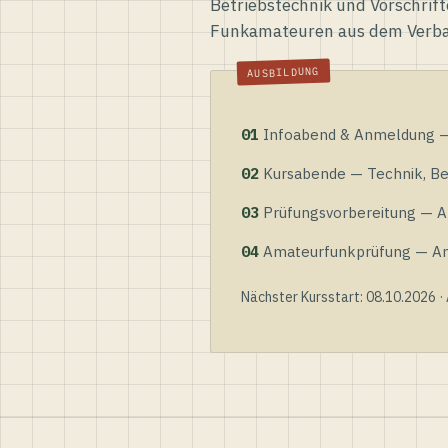
Betriebstechnik und Vorschrift
Funkamateuren aus dem Verb
01
Infoabend & Anmeldung — 
02
Kursabende — Technik, Bet
03
Prüfungsvorbereitung — Al
04
Amateurfunkprüfung — Anme
Nächster Kursstart: 08.10.2026 ·