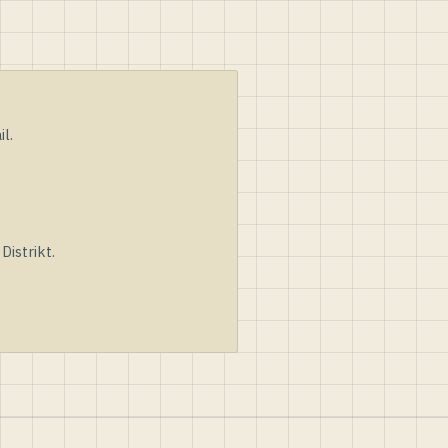
l.
istrikt.