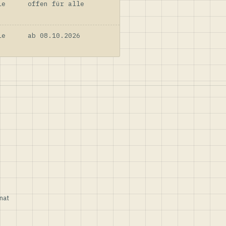
le
offen für alle
le
ab 08.10.2026
nat