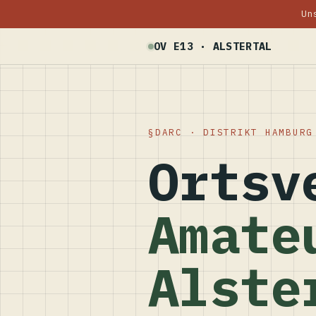
Un
OV E13 · ALSTERTAL
DARC · DISTRIKT HAMBURG
Ortsv
Amate
Alste