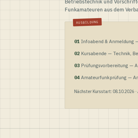
Betriebstechnik und Vorschrift
Funkamateuren aus dem Verb
01
Infoabend & Anmeldung — 
02
Kursabende — Technik, Bet
03
Prüfungsvorbereitung — Al
04
Amateurfunkprüfung — Anme
Nächster Kursstart: 08.10.2026 ·