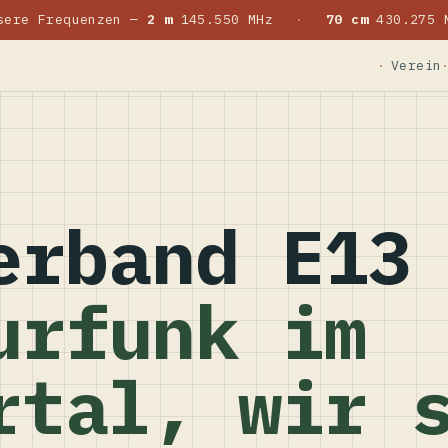
sere Frequenzen —
2 m
145.550 MHz
·
70 cm
430.275 
Verein
erband E13
urfunk im
rtal, wir 