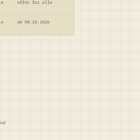
le
offen für alle
le
ab 08.10.2026
nat