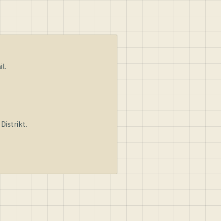
l.
istrikt.