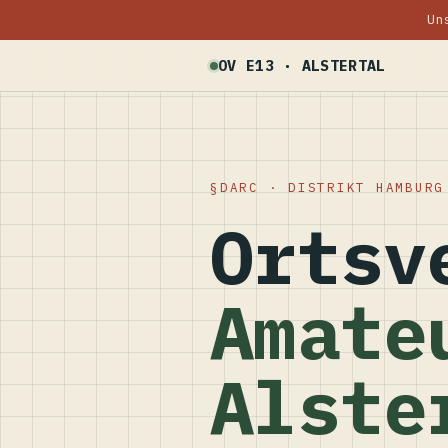
Un
OV E13 · ALSTERTAL
DARC · DISTRIKT HAMBURG
Ortsv
Amate
Alste