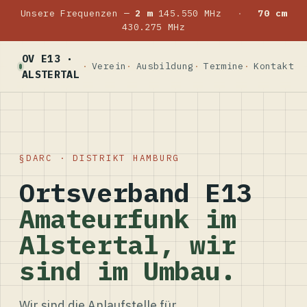
Unsere Frequenzen —
2 m
145.550 MHz
·
70 cm
430.275 MHz
OV E13 ·
Verein
Ausbildung
Termine
Kontakt
ALSTERTAL
DARC · DISTRIKT HAMBURG
Ortsverband E13
Amateurfunk im
Alstertal, wir
sind im Umbau.
Wir sind die Anlaufstelle für