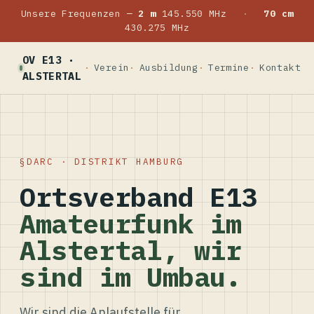
Unsere Frequenzen —
2 m
145.550 MHz
·
70 cm
430.275 MHz
OV E13 ·
Verein
Ausbildung
Termine
Kontakt
ALSTERTAL
DARC · DISTRIKT HAMBURG
Ortsverband E13
Amateurfunk im
Alstertal, wir
sind im Umbau.
Wir sind die Anlaufstelle für