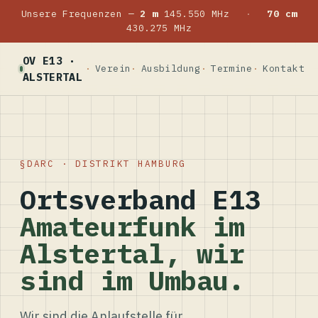
Unsere Frequenzen —
2 m
145.550 MHz
·
70 cm
430.275 MHz
OV E13 ·
Verein
Ausbildung
Termine
Kontakt
ALSTERTAL
DARC · DISTRIKT HAMBURG
Ortsverband E13
Amateurfunk im
Alstertal, wir
sind im Umbau.
Wir sind die Anlaufstelle für