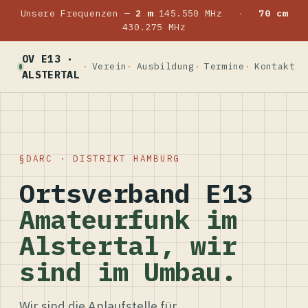
Unsere Frequenzen —
2 m
145.550 MHz
·
70 cm
430.275 MHz
OV E13 ·
Verein
Ausbildung
Termine
Kontakt
ALSTERTAL
DARC · DISTRIKT HAMBURG
Ortsverband E13
Amateurfunk im
Alstertal, wir
sind im Umbau.
Wir sind die Anlaufstelle für