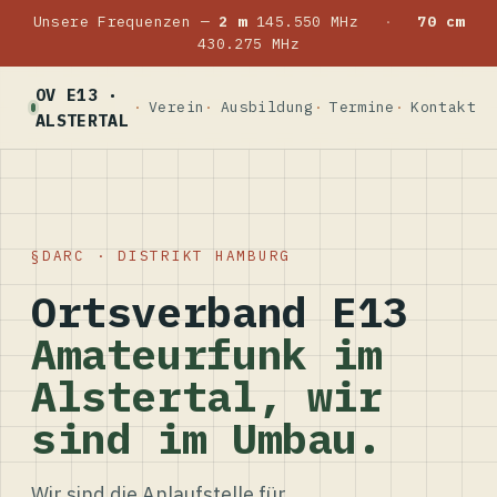
Unsere Frequenzen —
2 m
145.550 MHz
·
70 cm
430.275 MHz
OV E13 ·
Verein
Ausbildung
Termine
Kontakt
ALSTERTAL
DARC · DISTRIKT HAMBURG
Ortsverband E13
Amateurfunk im
Alstertal, wir
sind im Umbau.
Wir sind die Anlaufstelle für