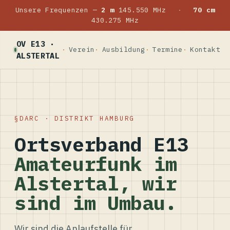
Unsere Frequenzen —
2 m
145.550 MHz
·
70 cm
430.275 MHz
OV E13 ·
Verein
Ausbildung
Termine
Kontakt
ALSTERTAL
DARC · DISTRIKT HAMBURG
Ortsverband E13
Amateurfunk im
Alstertal, wir
sind im Umbau.
Wir sind die Anlaufstelle für