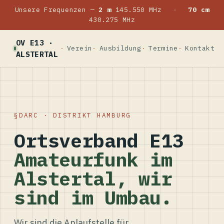
Unsere Frequenzen —
2 m
145.550 MHz
·
70 cm
430.275 MHz
OV E13 ·
Verein
Ausbildung
Termine
Kontakt
ALSTERTAL
DARC · DISTRIKT HAMBURG
Ortsverband E13
Amateurfunk im
Alstertal, wir
sind im Umbau.
Wir sind die Anlaufstelle für