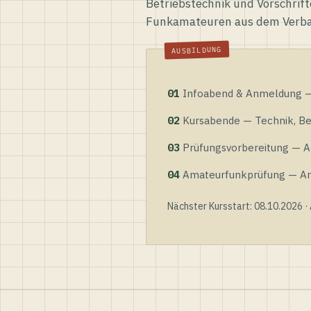
Betriebstechnik und Vorschrift
Funkamateuren aus dem Verb
01
Infoabend & Anmeldung — 
02
Kursabende — Technik, Bet
03
Prüfungsvorbereitung — Al
04
Amateurfunkprüfung — Anme
Nächster Kursstart: 08.10.2026 ·