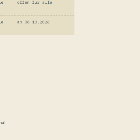
le
offen für alle
le
ab 08.10.2026
nat