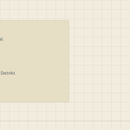
l.
istrikt.