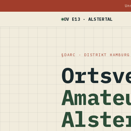
Un
OV E13 · ALSTERTAL
DARC · DISTRIKT HAMBURG
Ortsv
Amate
Alste