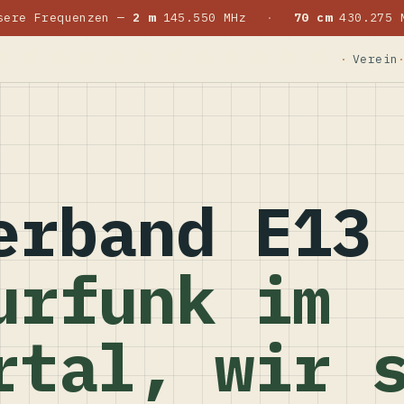
sere Frequenzen —
2 m
145.550 MHz
·
70 cm
430.275 
Verein
erband E13
urfunk im
rtal, wir 