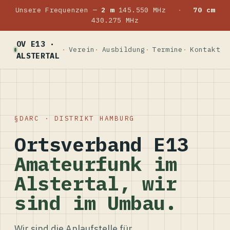
Unsere Frequenzen —
2 m
145.550 MHz
·
70 cm
430.275 MHz
OV E13 ·
Verein
Ausbildung
Termine
Kontakt
ALSTERTAL
DARC · DISTRIKT HAMBURG
Ortsverband E13
Amateurfunk im
Alstertal, wir
sind im Umbau.
Wir sind die Anlaufstelle für