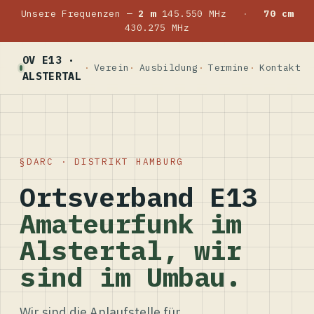
Unsere Frequenzen —
2 m
145.550 MHz
·
70 cm
430.275 MHz
OV E13 ·
Verein
Ausbildung
Termine
Kontakt
ALSTERTAL
DARC · DISTRIKT HAMBURG
Ortsverband E13
Amateurfunk im
Alstertal, wir
sind im Umbau.
Wir sind die Anlaufstelle für