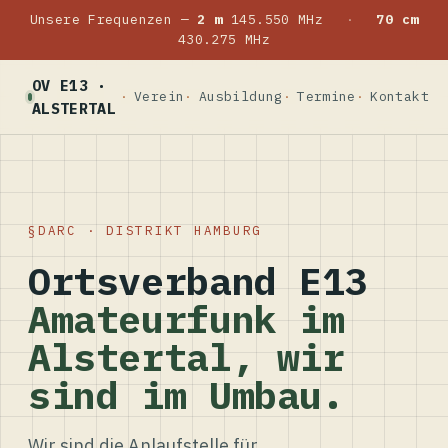
Unsere Frequenzen —
2 m
145.550 MHz
·
70 cm
430.275 MHz
OV E13 ·
Verein
Ausbildung
Termine
Kontakt
ALSTERTAL
DARC · DISTRIKT HAMBURG
Ortsverband E13
Amateurfunk im
Alstertal, wir
sind im Umbau.
Wir sind die Anlaufstelle für