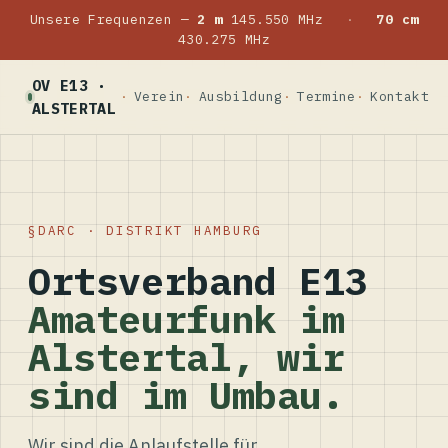
Unsere Frequenzen —
2 m
145.550 MHz
·
70 cm
430.275 MHz
OV E13 ·
Verein
Ausbildung
Termine
Kontakt
ALSTERTAL
DARC · DISTRIKT HAMBURG
Ortsverband E13
Amateurfunk im
Alstertal, wir
sind im Umbau.
Wir sind die Anlaufstelle für