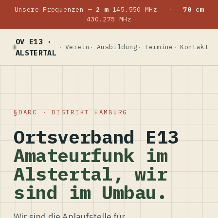
Unsere Frequenzen —
2 m
145.550 MHz
·
70 cm
430.275 MHz
OV E13 ·
Verein
Ausbildung
Termine
Kontakt
ALSTERTAL
DARC · DISTRIKT HAMBURG
Ortsverband E13
Amateurfunk im
Alstertal, wir
sind im Umbau.
Wir sind die Anlaufstelle für