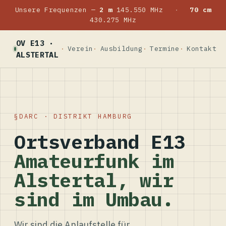
Unsere Frequenzen —
2 m
145.550 MHz
·
70 cm
430.275 MHz
OV E13 ·
Verein
Ausbildung
Termine
Kontakt
ALSTERTAL
DARC · DISTRIKT HAMBURG
Ortsverband E13
Amateurfunk im
Alstertal, wir
sind im Umbau.
Wir sind die Anlaufstelle für