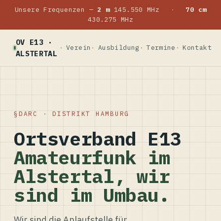
Unsere Frequenzen —
2 m
145.550 MHz
·
70 cm
430.275 MHz
OV E13 ·
Verein
Ausbildung
Termine
Kontakt
ALSTERTAL
DARC · DISTRIKT HAMBURG
Ortsverband E13
Amateurfunk im
Alstertal, wir
sind im Umbau.
Wir sind die Anlaufstelle für