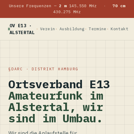
Unsere Frequenzen —
2 m
145.550 MHz
·
70 cm
430.275 MHz
OV E13 ·
Verein
Ausbildung
Termine
Kontakt
ALSTERTAL
DARC · DISTRIKT HAMBURG
Ortsverband E13
Amateurfunk im
Alstertal, wir
sind im Umbau.
Wir sind die Anlaufstelle für