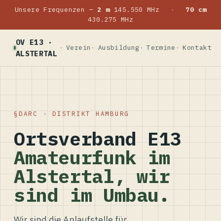
Unsere Frequenzen —
2 m
145.550 MHz
·
70 cm
430.275 MHz
OV E13 ·
Verein
Ausbildung
Termine
Kontakt
ALSTERTAL
DARC · DISTRIKT HAMBURG
Ortsverband E13
Amateurfunk im
Alstertal, wir
sind im Umbau.
Wir sind die Anlaufstelle für